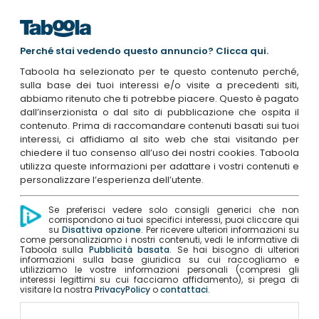
Perché stai vedendo questo annuncio? Clicca qui.
Taboola ha selezionato per te questo contenuto perché,
sulla base dei tuoi interessi e/o visite a precedenti siti,
abbiamo ritenuto che ti potrebbe piacere. Questo è pagato
dall’inserzionista o dal sito di pubblicazione che ospita il
contenuto. Prima di raccomandare contenuti basati sui tuoi
interessi, ci affidiamo al sito web che stai visitando per
chiedere il tuo consenso all’uso dei nostri cookies. Taboola
utilizza queste informazioni per adattare i vostri contenuti e
personalizzare l’esperienza dell’utente.
Se preferisci vedere solo consigli generici che non
corrispondono ai tuoi specifici interessi, puoi cliccare qui
su
Disattiva opzione
. Per ricevere ulteriori informazioni su
come personalizziamo i nostri contenuti, vedi le informative di
Taboola sulla
Pubblicità basata
. Se hai bisogno di ulteriori
informazioni sulla base giuridica su cui raccogliamo e
utilizziamo le vostre informazioni personali (compresi gli
interessi legittimi su cui facciamo affidamento), si prega di
visitare la nostra
PrivacyPolicy
o
contattaci
.