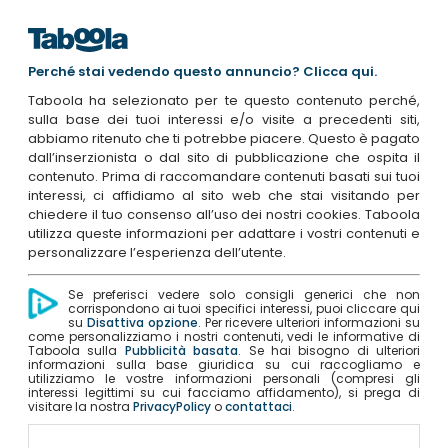
Perché stai vedendo questo annuncio? Clicca qui.
Taboola ha selezionato per te questo contenuto perché,
sulla base dei tuoi interessi e/o visite a precedenti siti,
abbiamo ritenuto che ti potrebbe piacere. Questo è pagato
dall’inserzionista o dal sito di pubblicazione che ospita il
contenuto. Prima di raccomandare contenuti basati sui tuoi
interessi, ci affidiamo al sito web che stai visitando per
chiedere il tuo consenso all’uso dei nostri cookies. Taboola
utilizza queste informazioni per adattare i vostri contenuti e
personalizzare l’esperienza dell’utente.
Se preferisci vedere solo consigli generici che non
corrispondono ai tuoi specifici interessi, puoi cliccare qui
su
Disattiva opzione
. Per ricevere ulteriori informazioni su
come personalizziamo i nostri contenuti, vedi le informative di
Taboola sulla
Pubblicità basata
. Se hai bisogno di ulteriori
informazioni sulla base giuridica su cui raccogliamo e
utilizziamo le vostre informazioni personali (compresi gli
interessi legittimi su cui facciamo affidamento), si prega di
visitare la nostra
PrivacyPolicy
o
contattaci
.