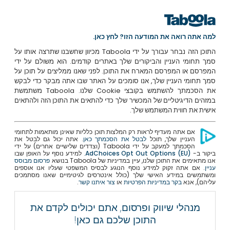
למה אתה רואה את המודעה הזו? לחץ כאן.
התוכן הזה נבחר עבורך על ידי Taboola מכיוון שחשבנו שתרצה אותו על
סמך תחומי העניין והביקורים שלך באתרים קודמים. הוא משולם על ידי
המפרסם או המפרסם המארח את התוכן. לפני שאנו ממליצים על תוכן על
סמך תחומי העניין שלך, אנו סומכים על האתר שבו אתה מבקר כדי לבקש
את הסכמתך להשתמש בקובצי Cookie שלנו. Taboola משתמשת
במזהים הדיגיטליים של המכשיר שלך כדי להתאים את התוכן הזה ולהתאים
אישית את חווית המשתמש שלך.
אם אתה מעדיף לראות רק המלצות תוכן כלליות שאינן מותאמות לתחומי
העניין שלך, תוכל
לבטל את הסכמתך כאן
. אתה יכול גם לבטל את
הסכמתך למעקב על ידי Taboola (וצדדים שלישיים אחרים) על ידי
ביקור ב-
AdChoices Opt Out Options (EU)
. למידע נוסף על האופן שבו
אנו מתאימים את התוכן שלנו, עיין במדיניות של Taboola בנושא
פרסום מבוסס
עניין
. אם אתה זקוק למידע נוסף הנוגע לבסיס המשפטי שעליו אנו אוספים
ומשתמשים במידע האישי שלך (כולל אינטרסים לגיטימיים שאנו מסתמכים
עליהם), אנא
בקר במדיניות הפרטיות
או
צור איתנו קשר
.
מנהלי שיווק ופרסום, אתם יכולים לקדם את
התוכן שלכם גם כאן!