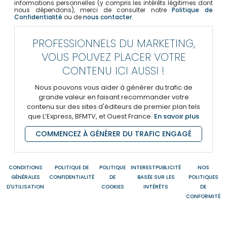
informations personnelles (y compris les intérêts légitimes dont
nous dépendons), merci de consulter notre
Politique de
Confidentialité
ou de
nous contacter
.
PROFESSIONNELS DU MARKETING,
VOUS POUVEZ PLACER VOTRE
CONTENU ICI AUSSI !
Nous pouvons vous aider à générer du trafic de
grande valeur en faisant recommander votre
contenu sur des sites d'éditeurs de premier plan tels
que L’Express, BFMTV, et Ouest France.
En savoir plus
COMMENCEZ À GÉNÉRER DU TRAFIC ENGAGÉ
CONDITIONS
POLITIQUE DE
POLITIQUE
INTERESTPUBLICITÉ
NOS
GÉNÉRALES
CONFIDENTIALITÉ
DE
BASÉE SUR LES
POLITIQUES
D'UTILISATION
COOKIES
INTÉRÊTS
DE
CONFORMITÉ