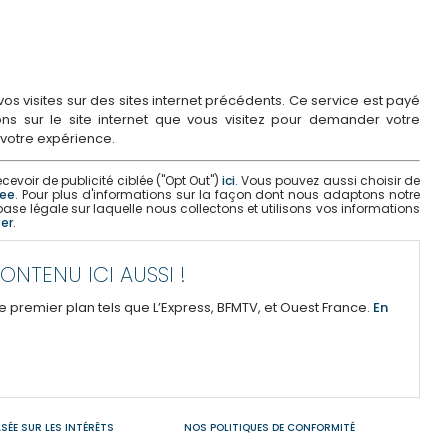
s visites sur des sites internet précédents. Ce service est payé
s sur le site internet que vous visitez pour demander votre
 votre expérience.
evoir de publicité ciblée ("Opt Out")
ici
. Vous pouvez aussi choisir de
lee
. Pour plus d'informations sur la façon dont nous adaptons notre
 base légale sur laquelle nous collectons et utilisons vos informations
er
.
NTENU ICI AUSSI !
 premier plan tels que L’Express, BFMTV, et Ouest France.
En
SÉE SUR LES INTÉRÊTS
NOS POLITIQUES DE CONFORMITÉ