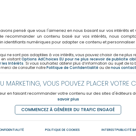
ons pensé que vous l'aimeriez en nous basant sur vos intérêts et vo
 de recommander un contenu basé sur vos intérêts, nous compton
tain identifiants numériques pour adapter ce contenu et personnaliser
i ne sont pas adaptées à vos intérêts, vous pouvez choisir de ne plus rec
) en visitant
Options AdChoices EU pour ne plus recevoir de publicite cib
 les Intérêts
. Si vous souhaitez obtenir plus d’information au sujet de la
 merci de consulter notre
Politique de Confidentialité
ou de
nous contact
U MARKETING, VOUS POUVEZ PLACER VOTRE CO
ur en faisant recommander votre contenu sur des sites d'éditeurs de
savoir plus
COMMENCEZ À GÉNÉRER DU TRAFIC ENGAGÉ
ONFIDENTIALITÉ
POLITIQUE DE COOKIES
INTERESTPUBLICITÉ BA